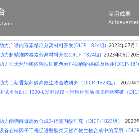
台
应用成果
Achieveme
atform
力广谱内毒素精准分离材料开发(DICP-1824组)
2023年07月1
力超精准内毒素分离材料开发(DICP-1824组)
2023年06月20
力非天然辅酶依赖型细胞色素P450酶的构建及应用(DICP-181
力二萜香紫苏醇高效生物合成研究（DICP-1823组）
2022年
试平台助力1000-L发酵规模玉米秸秆制油脂取得新突破（DICP-
力酿酒酵母高效合成3-羟基丙酸研究（DICP-1823组）
2022
备在辅因子工程促进酚酸类天然产物生物合成中的应用（DICP-